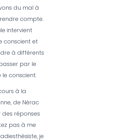
vons du mal à
 rendre compte.
e intervient
 conscient et
dre à différents
passer par le
 le conscient.
cours à la
anne
, de Nérac
ir des réponses
itez pas à me
adiesthésiste, je