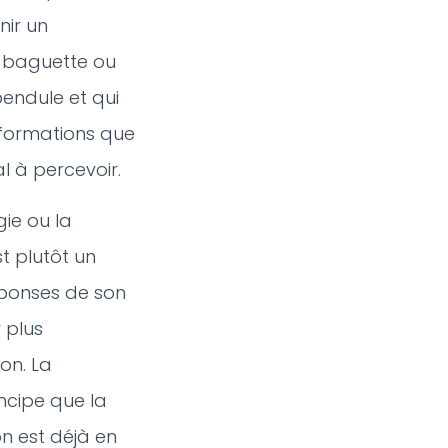
nir un
 baguette ou
endule et qui
nformations que
l à percevoir.
ie ou la
st plutôt un
ponses de son
 plus
ion. La
ncipe que la
n est déjà en