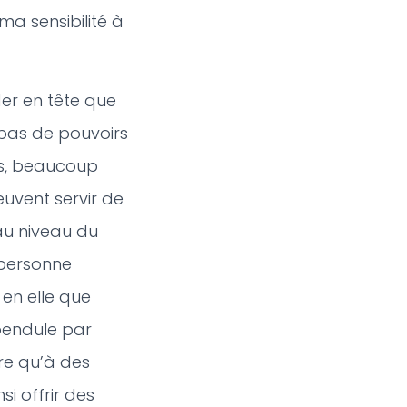
a sensibilité à
der en tête que
pas de pouvoirs
urs, beaucoup
euvent servir de
 au niveau du
 personne
 en elle que
 pendule par
dre qu’à des
si offrir des