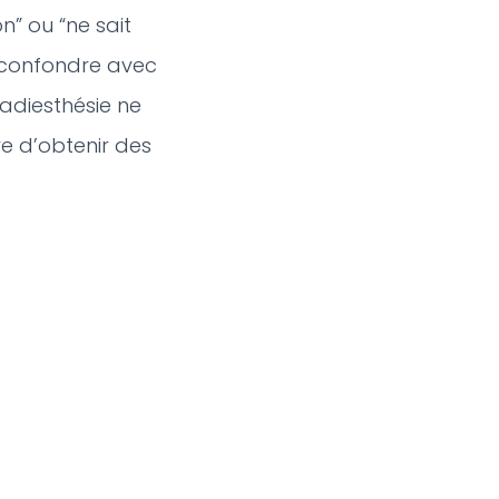
n” ou “ne sait
 à confondre avec
radiesthésie ne
e d’obtenir des
.