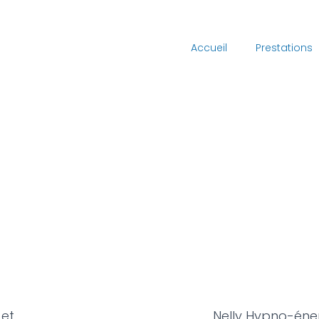
Accueil
Prestations
 et
énergéticienne près d’Agen
, Nelly Hypno-én