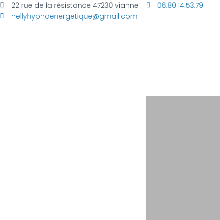
22 rue de la résistance 47230 vianne
06.80.14.53.79
nellyhypnoenergetique@gmail.com