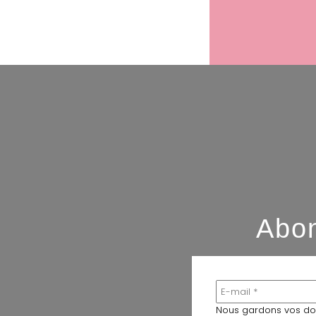
Abon
Nous gardons vos don