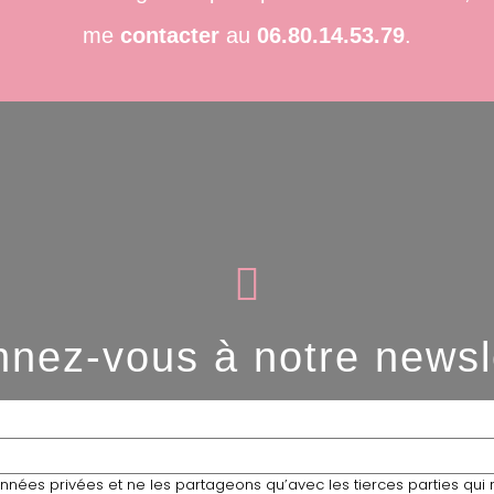
me
contacter
au
06.80.14.53.79
.
nez-vous à notre newsl
nées privées et ne les partageons qu’avec les tierces parties qui 