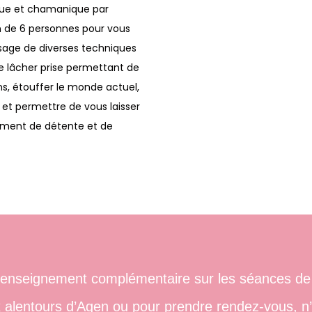
que et chamanique par
e 6 personnes pour vous
ssage de diverses techniques
de lâcher prise permettant de
ns, étouffer le monde actuel,
 et permettre de vous laisser
oment de détente et de
renseignement complémentaire sur les séances de
x alentours d’Agen ou pour prendre rendez-vous, n