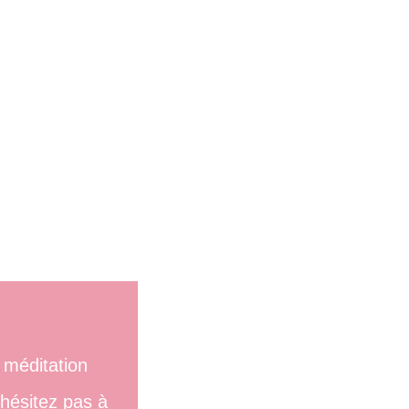
 méditation
’hésitez pas à